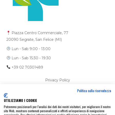
Piazza Centro Commerciale, 77
20090 Segrate, San Felice (MI)
Lun - Sab 9:00 - 13:00
Lun - Sab 15:30 - 19:30
+39 02 70301489
Privacy Policy
Politica sulla riservatezza
Cookie Policy
UTILIZZIAMO I COOKIE
Ci trovi anche su
Potremmo posizionarli per l'analisi dei dati dei nostri visitatori, per migliorare il nostro
sito Web, mostrare contenuti personalizzati e offrirti un'esperienza di navigazione
eccezionale. Per ulteriori informazioni sui cookie utilizziamo aprire le impostazioni.