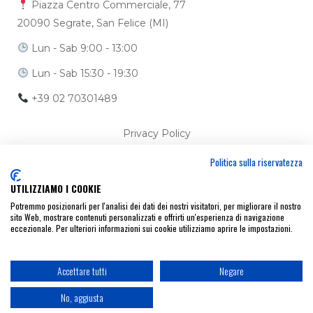
Piazza Centro Commerciale, 77
20090 Segrate, San Felice (MI)
Lun - Sab 9:00 - 13:00
Lun - Sab 15:30 - 19:30
+39 02 70301489
Privacy Policy
Politica sulla riservatezza
Cookie Policy
UTILIZZIAMO I COOKIE
Ci trovi anche su
Potremmo posizionarli per l'analisi dei dati dei nostri visitatori, per migliorare il nostro
sito Web, mostrare contenuti personalizzati e offrirti un'esperienza di navigazione
eccezionale. Per ulteriori informazioni sui cookie utilizziamo aprire le impostazioni.
Accettare tutti
Negare
No, aggiusta
© Parafarmacia San Felice
- P.IVA 08262950960