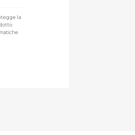
rotegge la
dotto
ematiche