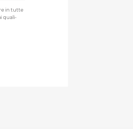
re in tutte
i quali-