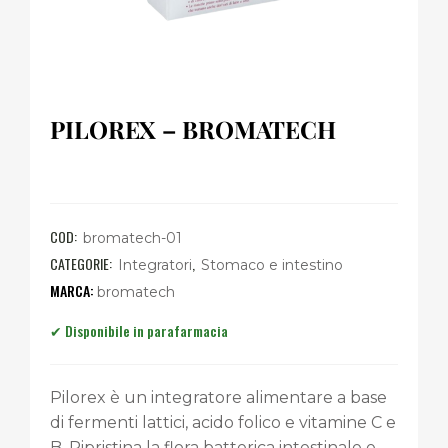
PILOREX – BROMATECH
COD:
bromatech-01
CATEGORIE:
,
Integratori
Stomaco e intestino
bromatech
Pilorex è un integratore alimentare a base
di fermenti lattici, acido folico e vitamine C e
B. Ripristina la flora batterica intestinale e