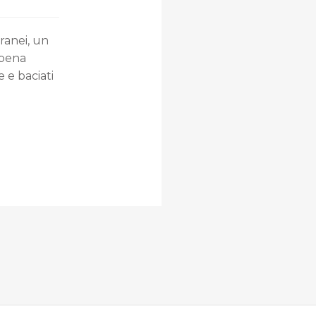
rranei, un
ppena
 e baciati