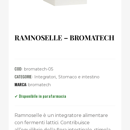
RAMNOSELLE – BROMATECH
COD:
bromatech-05
CATEGORIE:
,
Integratori
Stomaco e intestino
bromatech
Ramnoselle è un integratore alimentare
con fermenti lattici. Contribuisce
all’equilibrio della flora intestinale, stimola