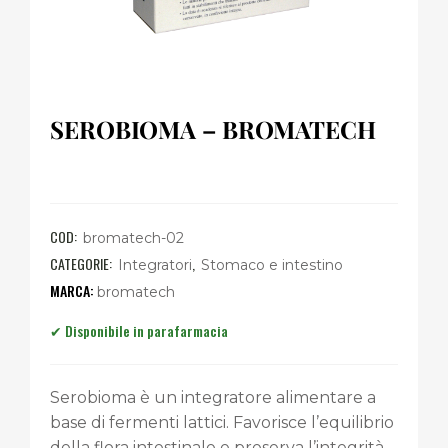
SEROBIOMA – BROMATECH
COD:
bromatech-02
CATEGORIE:
,
Integratori
Stomaco e intestino
bromatech
Serobioma è un integratore alimentare a
base di fermenti lattici. Favorisce l’equilibrio
della flora intestinale e preserva l’integrità