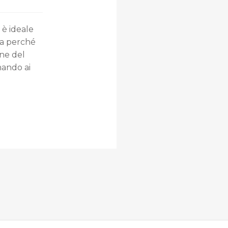
è ideale
lia perché
ine del
nando ai