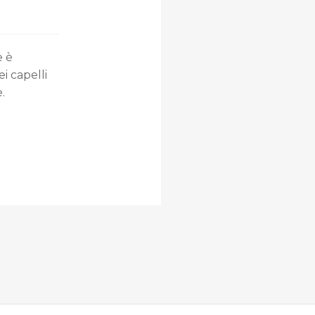
 è
i capelli
.