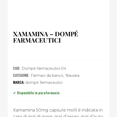
XAMAMINA – DOMPÉ
FARMACEUTICI
COD:
Dompé-farmaceutici-04
CATEGORIE:
,
Farmaci da banco
Nausea
dompé farmaceutici
Xamamina 50mg capsule molli è indicata in
caso di mal di mare, mal d’aereo, mal d’auto